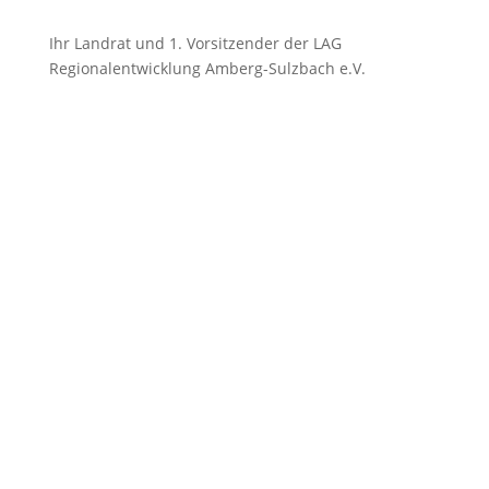
Ihr Landrat und 1. Vorsitzender der LAG
Regionalentwicklung Amberg-Sulzbach e.V.
Lokale Entwicklungsstrategie
„Durch das Land der tausend Feuer“, so lautet der
Titel der Lokalen Entwicklungsstrategie im Amberg-
Sulzbacher Land.