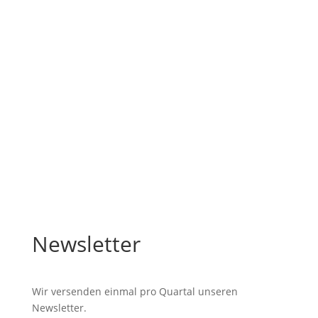
Aktuelles
Hier finden Sie aktuelle Projekte aus Natur, Kultur,
Land-/Forstwirtschaft und diverse Projekte, die durch
die LAG gefördert wurden.
Mehr erfahren
Newsletter
Wir versenden einmal pro Quartal unseren
Newsletter.