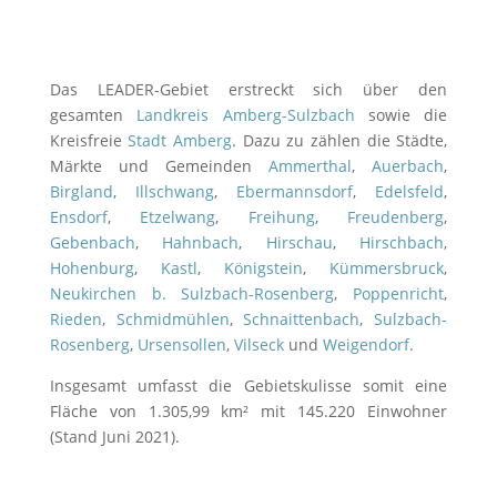
Das LEADER-Gebiet erstreckt sich über den
gesamten
Landkreis Amberg-Sulzbach
sowie die
Kreisfreie
Stadt Amberg
. Dazu zu zählen die Städte,
Märkte und Gemeinden
Ammerthal
,
Auerbach
,
Birgland
,
Illschwang
,
Ebermannsdorf
,
Edelsfeld
,
Ensdorf
,
Etzelwang
,
Freihung
,
Freudenberg
,
Gebenbach
,
Hahnbach
,
Hirschau
,
Hirschbach
,
Hohenburg
,
Kastl
,
Königstein
,
Kümmersbruck
,
Neukirchen b. Sulzbach-Rosenberg
,
Poppenricht
,
Rieden
,
Schmidmühlen
,
Schnaittenbach
,
Sulzbach-
Rosenberg
,
Ursensollen
,
Vilseck
und
Weigendorf
.
Insgesamt umfasst die Gebietskulisse somit eine
Fläche von 1.305,99 km² mit 145.220 Einwohner
(Stand Juni 2021).